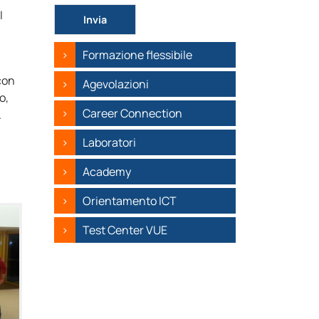
Si prega di lasciare vuoto questo campo.
I
Formazione flessibile
 con
Agevolazioni
o,
Career Connection
.
Laboratori
Academy
Orientamento ICT
Test Center VUE