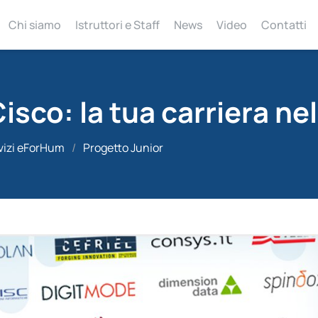
Chi siamo
Istruttori e Staff
News
Video
Contatti
sco: la tua carriera nell
vizi eForHum
/
Progetto Junior