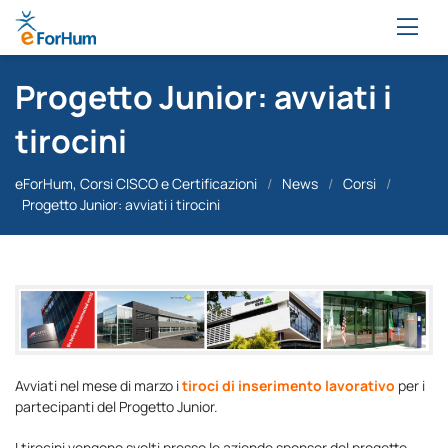
Progetto Junior: avviati i
tirocini
eForHum, Corsi CISCO e Certificazioni
/
News
/
Corsi
/
Progetto Junior: avviati i tirocini
Avviati nel mese di marzo i
tiroci di inserimento lavorativo
per i
partecipanti del Progetto Junior.
I tirocini vengono svolti presso le aziende sponsor del progetto –