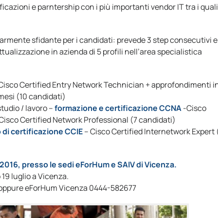
icazioni e parntership con i più importanti vendor IT tra i quali
olarmente sfidante per i candidati: prevede 3 step consecutivi e
attualizzazione in azienda di 5 profili nell’area specialistica
Cisco Certified Entry Network Technician + approfondimenti i
mesi (10 candidati)
tudio / lavoro –
formazione e certificazione CCNA
-Cisco
Cisco Certified Network Professional (7 candidati)
 di certificazione CCIE
– Cisco Certified Internetwork Expert 
2016, presso le sedi eForHum e SAIV di Vicenza.
 19 luglio a Vicenza.
oppure eForHum Vicenza 0444-582677