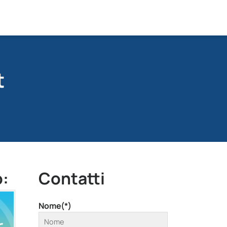
t
o:
Contatti
Nome(*)