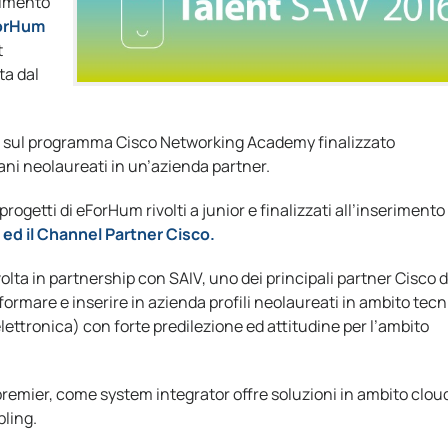
erimento
orHum
t
ta dal
to sul programma Cisco Networking Academy finalizzato
vani neolaureati in un’azienda partner.
i progetti di eForHum rivolti a junior e finalizzati all’inserimento
d il Channel Partner Cisco.
volta in partnership con SAIV, uno dei principali partner Cisco d
 formare e inserire in azienda profili neolaureati in ambito tec
lettronica) con forte predilezione ed attitudine per l’ambito
premier, come system integrator offre soluzioni in ambito clou
bling.