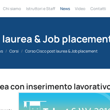
Chi siamo
Istruttori e Staff
News
Video
Contatti
 laurea & Job placemen
ws
/
Corsi
/
Corso Cisco post laurea & Job placement
ea con inserimento lavorativ