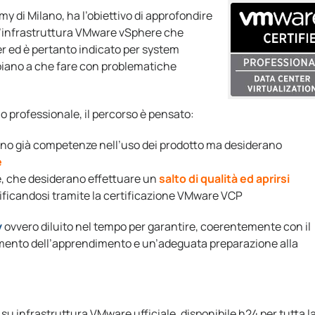
y di Milano, ha l’obiettivo di approfondire
ll’infrastruttura VMware vSphere che
 ed è pertanto indicato per system
bbiano a che fare con problematiche
llo professionale, il percorso è pensato:
anno già competenze nell’uso dei prodotto ma desiderano
e
he, che desiderano effettuare un
salto di qualità ed aprirsi
ificandosi tramite la certificazione VMware VCP
y
ovvero diluito nel tempo per garantire, coerentemente con il
damento dell’apprendimento e un’adeguata preparazione alla
su infrastruttura VMware ufficiale, disponibile h24 per tutta l