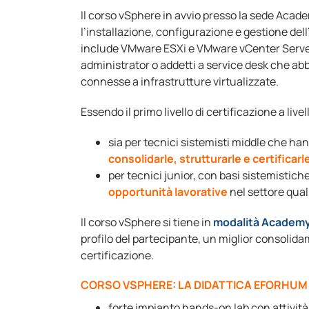
Il corso vSphere in avvio presso la sede Academ
l’installazione, configurazione e gestione de
include VMware ESXi e VMware vCenter Server
administrator o addetti a service desk che a
connesse a infrastrutture virtualizzate.
Essendo il primo livello di certificazione a live
sia per tecnici sistemisti middle che h
consolidarle, strutturarle e certificarl
per tecnici junior, con basi sistemistic
opportunità lavorative
nel settore qual
Il corso vSphere si tiene in
modalità Academ
profilo del partecipante, un miglior consoli
certificazione.
CORSO VSPHERE: LA DIDATTICA EFORHUM
forte impianto hands-on lab con attività 