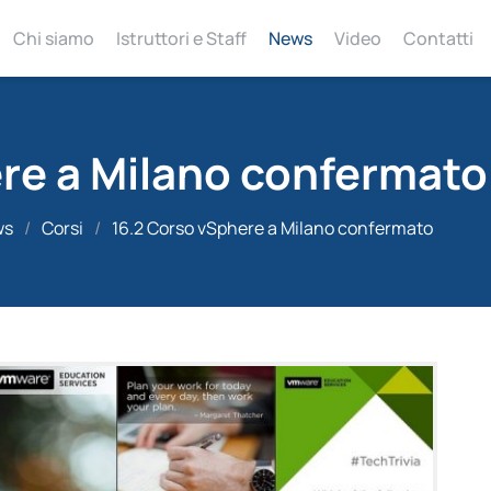
Chi siamo
Istruttori e Staff
News
Video
Contatti
re a Milano confermato
ws
/
Corsi
/
16.2 Corso vSphere a Milano confermato