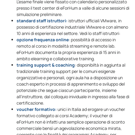
L’esame finale viene fissato con calendario personalizzato
presso il test center di eForHum a valle di alcune sessioni di
simulazione preliminare.
standard staff istruttori:
istruttori ufficiali VMware, in
possesso di certifiazione industriale VMware e con almeno
10 anni di esperienza nel settore. Vedi lo staff istruttori:
opzione frequenza online
: possibilità di accesso in
remoto al corso in modalità streaming e remote lab.
eForHum documenta la propria esperienza di 15 anni in
ambito elearning e collaborative training.
training support & coaching
: disponibiltà in aggiunta al
tradizionale training support per le comuni esigenze
organizzative e personali, ogni aula ha a disposizione un
coach esperto in processi di apprenimento e sviluppo del
potenziale che segue ciascun partecipante, insieme
all’instruttore, dal colloquio inividuale in ingresso alla fase di
certificazione.
voucher formativo:
unici in Italia ad erogare un voucher
formativo collegato ai corsi Academy; il voucher di
eForHum non è infatti una semplice operazione di sconto
commerciale bensì un agevolazione economica mirata,
coerente con le finalità dei programmi Academy, per