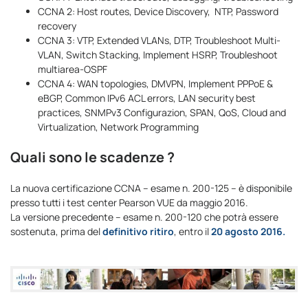
CCNA 2: Host routes, Device Discovery, NTP, Password
recovery
CCNA 3: VTP, Extended VLANs, DTP, Troubleshoot Multi-
VLAN, Switch Stacking, Implement HSRP, Troubleshoot
multiarea-OSPF
CCNA 4: WAN topologies, DMVPN, Implement PPPoE &
eBGP, Common IPv6 ACL errors, LAN security best
practices, SNMPv3 Configurazion, SPAN, QoS, Cloud and
Virtualization, Network Programming
Quali sono le scadenze ?
La nuova certificazione CCNA – esame n. 200-125 – è disponibile
presso tutti i test center Pearson VUE da maggio 2016.
La versione precedente – esame n. 200-120 che potrà essere
sostenuta, prima del
definitivo ritiro
, entro il
20 agosto 2016.