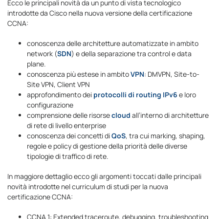
Ecco le principali novità da un punto di vista tecnologico
introdotte da Cisco nella nuova versione della certificazione
CCNA:
conoscenza delle architetture automatizzate in ambito
network (
SDN
) e della separazione tra control e data
plane.
conoscenza più estese in ambito
VPN
: DMVPN, Site-to-
Site VPN, Client VPN
approfondimento dei
protocolli di routing
IPv6
e loro
configurazione
comprensione delle risorse
cloud
all’interno di architetture
di rete di livello enterprise
conoscenza dei concetti di
QoS
, tra cui marking, shaping,
regole e policy di gestione della priorità delle diverse
tipologie di traffico di rete.
In maggiore dettaglio ecco gli argomenti toccati dalle principali
novità introdotte nel curriculum di studi per la nuova
certificazione CCNA:
CCNA 1: Extended traceroute, debugging, troubleshooting