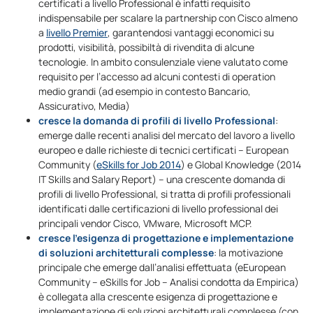
certificati a livello Professional è infatti requisito
indispensabile per scalare la partnership con Cisco almeno
a
livello Premier
, garantendosi vantaggi economici su
prodotti, visibilità, possibiltà di rivendita di alcune
tecnologie. In ambito consulenziale viene valutato come
requisito per l’accesso ad alcuni contesti di operation
medio grandi (ad esempio in contesto Bancario,
Assicurativo, Media)
cresce la domanda di profili di livello Professional
:
emerge dalle recenti analisi del mercato del lavoro a livello
europeo e dalle richieste di tecnici certificati – European
Community (
eSkills for Job 2014
) e Global Knowledge (2014
IT Skills and Salary Report) – una crescente domanda di
profili di livello Professional, si tratta di profili professionali
identificati dalle certificazioni di livello professional dei
principali vendor Cisco, VMware, Microsoft MCP.
cresce l’esigenza di progettazione e implementazione
di soluzioni architetturali complesse
: la motivazione
principale che emerge dall’analisi effettuata (eEuropean
Community – eSkills for Job – Analisi condotta da Empirica)
è collegata alla crescente esigenza di progettazione e
implementazione di soluzioni architetturali complesse (con