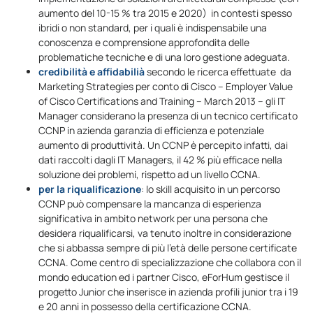
aumento del 10-15 % tra 2015 e 2020) in contesti spesso
ibridi o non standard, per i quali è indispensabile una
conoscenza e comprensione approfondita delle
problematiche tecniche e di una loro gestione adeguata.
credibilità e affidabilià
secondo le ricerca effettuate da
Marketing Strategies per conto di Cisco – Employer Value
of Cisco Certifications and Training – March 2013 – gli IT
Manager considerano la presenza di un tecnico certificato
CCNP in azienda garanzia di efficienza e potenziale
aumento di produttività. Un CCNP è percepito infatti, dai
dati raccolti dagli IT Managers, il 42 % più efficace nella
soluzione dei problemi, rispetto ad un livello CCNA.
per la riqualificazione
: lo skill acquisito in un percorso
CCNP può compensare la mancanza di esperienza
significativa in ambito network per una persona che
desidera riqualificarsi, va tenuto inoltre in considerazione
che si abbassa sempre di più l’età delle persone certificate
CCNA. Come centro di specializzazione che collabora con il
mondo education ed i partner Cisco, eForHum gestisce il
progetto Junior che inserisce in azienda profili junior tra i 19
e 20 anni in possesso della certificazione CCNA.