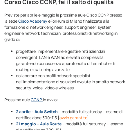
Corso Cisco CCNP, fai il salto di qualità
Previste per aprile e maggio le prossime aule Cisco CCNP presso
la sede
Cisco Academy
eForHum di Milano finalizzate alla
formazione di network engineer, support engineer, system
engineer e network technician, professionisti di networking in
grado di:
progettare, implementare e gestire reti aziendali
convergenti LAN e WAN ad elevata complessità,
garantendo conoscenza approfondita di tematiche di
routing e switching avanzate
collaborare con profili network specialist
nell’implementazione di soluzioni evolute in ambito network
security, voice, video e wireless
Prossime aule
CCNP
in avvio:
2
aprile – Aula Switch
– modalità full saturday – esame di
certificazione 300-115 [
avvio garantito
]
21 maggio – Aula Route
– modalità full saturday – esame
di certificaizone 300-101