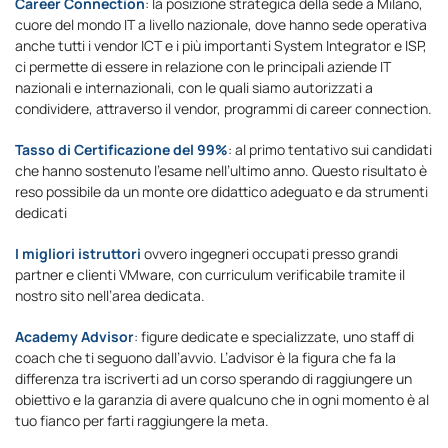
Career Connection
: la posizione strategica della sede a Milano,
cuore del mondo IT a livello nazionale, dove hanno sede operativa
anche tutti i vendor ICT e i più importanti System Integrator e ISP,
ci permette di essere in relazione con le principali aziende IT
nazionali e internazionali, con le quali siamo autorizzati a
condividere, attraverso il vendor, programmi di career connection.
Tasso di Certificazione del 99%
: al primo tentativo sui candidati
che hanno sostenuto l’esame nell’ultimo anno. Questo risultato è
reso possibile da un monte ore didattico adeguato e da strumenti
dedicati
I
migliori istruttori
ovvero ingegneri occupati presso grandi
partner e clienti VMware, con curriculum verificabile tramite il
nostro sito nell’area dedicata.
Academy Advisor
: figure dedicate e specializzate, uno staff di
coach che ti seguono dall’avvio. L’advisor è la figura che fa la
differenza tra iscriverti ad un corso sperando di raggiungere un
obiettivo e la garanzia di avere qualcuno che in ogni momento è al
tuo fianco per farti raggiungere la meta.