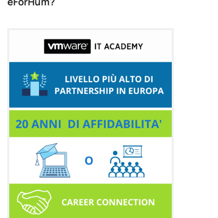
eForHum?