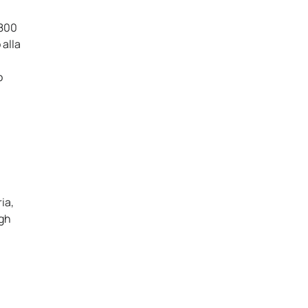
1800
 alla
o
,
ia,
igh