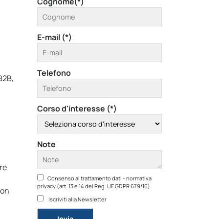
Cognome(*)
E-mail (*)
Telefono
B2B,
Corso d'interesse (*)
Note
re
Consenso al trattamento dati - normativa
privacy (art. 13 e 14 del Reg. UE GDPR 679/16)
ion
Iscriviti alla Newsletter
Si prega di lasciare vuoto questo campo.