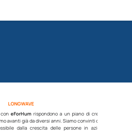
i crescita
inti che lo
n azienda,