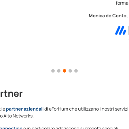
formandole e investendo in loro.
Monica de Conto, Recruiting & Personnel Management
artner
i e
partner aziendali
di eForHum che utilizzano i nostri servizi
o Alto Networks.
connection
e in particolare aderiscono ai progetti speciali