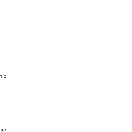
hip
ner