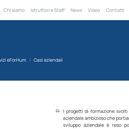
Chi siamo
Istruttori e Staff
News
Video
Contatti
vizi eForHum
/
Casi aziendali
LONGWAVE
 di formazione svolti con
eForHum
rispondono a un piano d
ambizioso che portiamo avanti già da diversi anni. Siamo conv
aziendale è reso possibile dalla crescita delle persone i