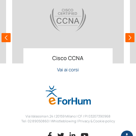
Cisco CCNA
Vai ai corsi
Via Valassina n.24 | 20159 Milano | CF / PI 03207390968
Tel: 02 89050860 |
Whistleblowing
|
Privacy & Cookie policy