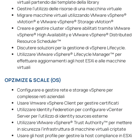
virtuali partendo dai template della library
Gestire l’utilizzo delle risorse di una macchina virtuale
Migrare macchine virtuali utilizzando VMware vSphere®
vMotion® e VMware vSphere® Storage vMotion®
Creare e gestire cluster vSphere abilitati tramite VMware
vSphere® High Availability e VMware vSphere® Distributed
Resource Scheduler™
Discutere soluzioni per la gestione di vSphere Lifecycle.
Utilizzare VMware vSphere® Lifecycle Manager™ per
effettuare aggiornamenti agli host ESXi e alle macchine
virtuali
OPZIMIZE & SCALE (OS)
Configurare e gestire rete e storage vSphere per
complesse reti aziendali
Usare Vmware vSphere Client per gestire certificati
Utilizzare Identity Federetion per configurare vCenter
Server per l’utilizzo di identity sources esterne
Utilizzare VMware vSphere® Trust Authority™ per mettere
in sicurezza l’infrastruttura di macchine virtuali criptate
Usare gli host profile per gestire la host compliance in ESXi