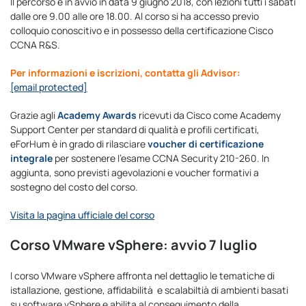
Il percorso è in avvio in data 9 giugno 2018, con lezioni tutti i sabati
dalle ore 9.00 alle ore 18.00. Al corso si ha accesso previo
colloquio conoscitivo e in possesso della certificazione Cisco
CCNA R&S.
Per informazioni e iscrizioni, contatta gli Advisor:
[email protected]
Grazie agli
Academy Awards
ricevuti da Cisco come Academy
Support Center per standard di qualità e profili certificati,
eForHum è in grado di rilasciare
voucher di certificazione
integrale
per sostenere l’esame CCNA Security 210-260. In
aggiunta, sono previsti agevolazioni e voucher formativi a
sostegno del costo del corso.
Visita la pagina ufficiale del corso
Corso VMware vSphere: avvio 7 luglio
l corso VMware vSphere affronta nel dettaglio le tematiche di
istallazione, gestione, affidabilità e scalabiltià di ambienti basati
su software vSphere e abilita al conseguimento della