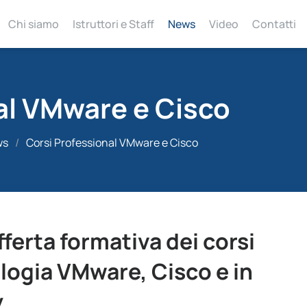
Chi siamo
Istruttori e Staff
News
Video
Contatti
al VMware e Cisco
ws
/
Corsi Professional VMware e Cisco
ferta formativa dei corsi
logia VMware, Cisco e in
y