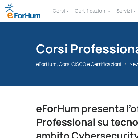
Corsi
Certificazioni
Servizi
Corsi Profession
eForHum, Corsi CISCO e Certificazioni
/
Ne
eForHum presenta l’of
Professional su tecno
ambito Cybersecurit