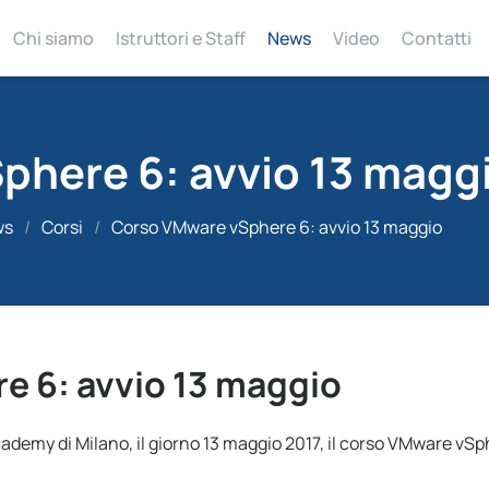
Chi siamo
Istruttori e Staff
News
Video
Contatti
phere 6: avvio 13 magg
ws
/
Corsi
/
Corso VMware vSphere 6: avvio 13 maggio
 6: avvio 13 maggio
cademy di Milano, il giorno 13 maggio 2017, il corso VMware vS