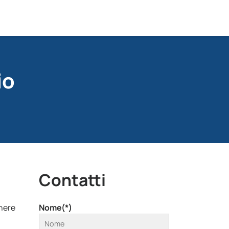
io
Contatti
phere
Nome(*)