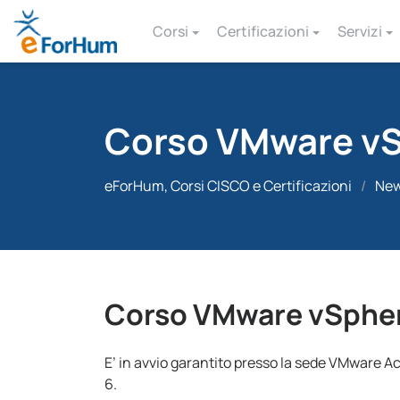
Corsi
Certificazioni
Servizi
Corso VMware vS
eForHum, Corsi CISCO e Certificazioni
/
Ne
Corso VMware vSphere
E’ in avvio garantito presso la sede VMware A
6.