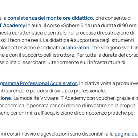
è la
consistenza del monte ore didattico,
che consente di
IT Academy
in aula: il corso vSphere 6 ha una durata di 90 ore
Questa caratteristica è centrale nel processo di costruzione di
ill tecniche reali. La didattica è supportata dagli strumenti
colare attenzione è dedicata ai
laboratori
, che vengono svolti i
ne e con il supporto dell’istruttore. Per tutta la durata del cors
sibilità di esercitarsi ulteriormente sull’infrastruttura di
gramma Professional Accelerator
, iniziativa volta a promuov
 intraprendere percorsi di sviluppo professionale,
zione.
La modalità VMware IT Academy con voucher, grazie all
 economica, è pensata per chi decide di investire nella propria
nche per chi mira all’acquisizione di competenze pratiche per
imi corsi in avvio e agevolazioni sono disponibili alla
pagina de