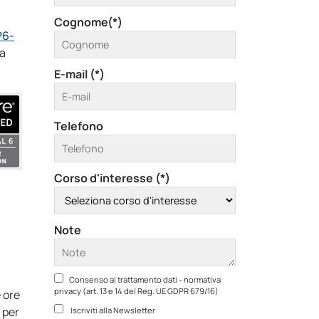
Cognome(*)
6-
ra
E-mail (*)
Telefono
Corso d'interesse (*)
Note
Consenso al trattamento dati - normativa
privacy (art. 13 e 14 del Reg. UE GDPR 679/16)
e ore
 per
Iscriviti alla Newsletter