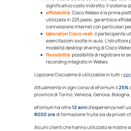
significativo costo indiretto. Il sistem
affidabilità
: Cisco Webex è la prima piat
utilizzata in 225 paesi, garantisce affida
connessione internet con particolari p
laboratori Cisco reali
: il partecipante u
esercitazioni svolte in aula. L’istruttore
modalità desktop sharing di Cisco Webe
flessibilità
: possibilità di registrare le s
recording integrato in Webex.
L’opzione Cisco@me è utilizzabile in tutti i
cor
Attualmente in ogni corso di eForHum il
25%
d
province di Torino, Venezia, Genova, Bologna, 
eForHum ha oltre
12 anni
d’esperienza nell’us
8000 ore
di formazione fruita sia da privati 
Alcuni clienti che hanno utilizzato le nostre s