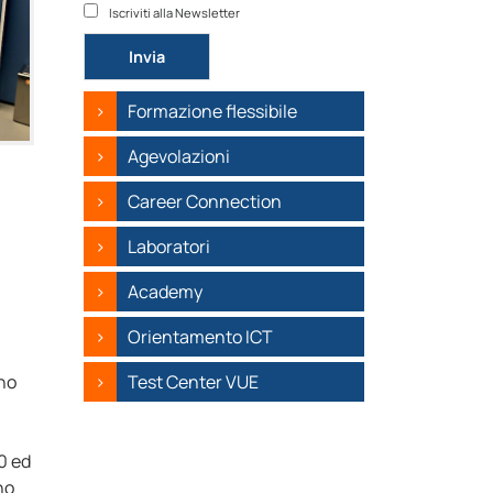
Iscriviti alla Newsletter
Si prega di lasciare vuoto questo campo.
Formazione flessibile
Agevolazioni
Career Connection
Laboratori
Academy
Orientamento ICT
nno
Test Center VUE
10 ed
no