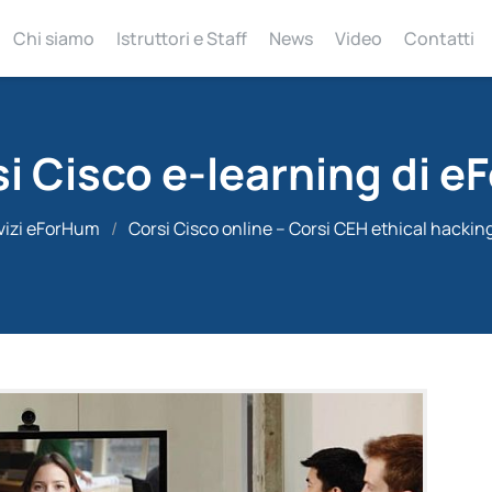
Chi siamo
Istruttori e Staff
News
Video
Contatti
si Cisco e-learning di 
vizi eForHum
/
Corsi Cisco online – Corsi CEH ethical hackin