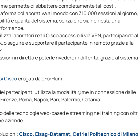
a @me permette di abbattere completamente tali costi.
taforma collaborativa al mondo con 310.000 sessioni al giorno,
bilità e qualità del sistema, senza che sia richiesta una
erformance.
tilizza laboratori reali Cisco accessibili via VPN, partecipando a
 può seguire e supportare il partecipante in remoto grazie alla
x
essioni in diretta e poterle rivedere in differita, grazie al sistema
si Cisco
erogati da eForHum.
ei partecipanti utilizza la modalità @me in connessione dalle
Firenze, Roma, Napoli, Bari, Palermo, Catania.
o delle tecnologie web-based e streaming nel training con olt
che aziende.
oluzioni:
Cisco, Elsag-Datamat, Cefriel Politecnico di Milano