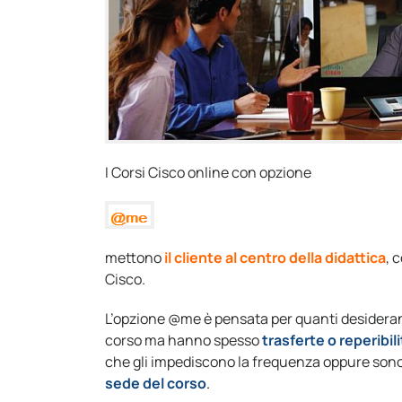
I Corsi Cisco online con opzione
mettono
il cliente al centro della didattica
, 
Cisco.
L’opzione @me è pensata per quanti desidera
corso ma hanno spesso
trasferte o reperibi
che gli impediscono la frequenza oppure son
sede del corso
.