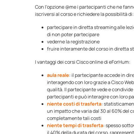
Con l’opzione @me i partecipanti che ne fann
iscriversi al corso e richiedere la possibilità di:
partecipare in diretta streaming alle lezi
di non poter partecipare
vederne la registrazione
fruire interamente del corso in diretta 
I vantaggi dei corsi Cisco online di eForHum:
aula reale
: il partecipante accede in dir
interagendo con loro grazie a Cisco Web
qualità. Il partecipante vede e condivide 
partecipanti e può interagire con loro p
niente costi di trasferta
: statisticamen
un impatto che varia dal 30 al 60% del c
completamente tali costi
niente tempi di trasferta
: spesso sotto
il 40% della durata del corso, rappresent