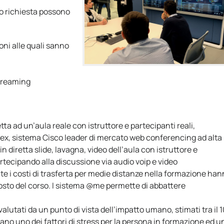
o richiesta possono
oni alle quali sanno
streaming
etta ad un’aula reale con istruttore e partecipanti reali,
ex, sistema Cisco leader di mercato web conferencing ad alta
in diretta slide, lavagna, video dell’aula con istruttore e
artecipando alla discussione via audio voip e video
te i costi di trasferta per medie distanze nella formazione ha
osto del corso. I sistema @me permette di abbattere
valutati da un punto di vista dell’impatto umano, stimati tra il 
ano uno dei fattori di stress per la persona in formazione ed u