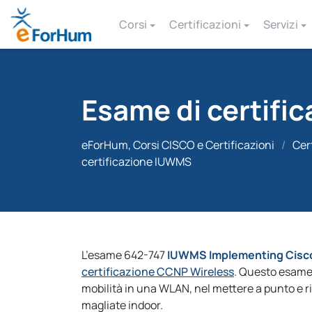
Corsi
Certificazioni
Servizi
Esame di certifi
eForHum, Corsi CISCO e Certificazioni
/
Cer
certificazione IUWMS
L’esame 642-747
IUWMS Implementing Cisco 
certificazione CCNP Wireless
. Questo esame v
mobilità in una WLAN, nel mettere a punto e ri
magliate indoor.