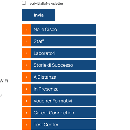
Iscriviti alla Newsletter
Si prega di lasciare vuoto questo campo.
Noi e Cisco
Staff
Laboratori
Storie di Successo
A Distanza
 WiFi
In Presenza
s
Voucher Formativi
Career Connection
Test Center