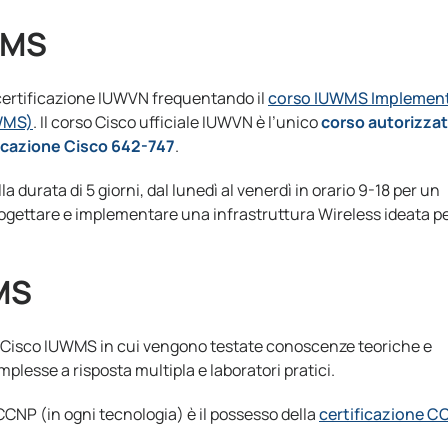
WMS
 certificazione IUWVN frequentando il
corso IUWMS Implemen
UWMS)
. Il corso Cisco ufficiale IUWVN è l’unico
corso autorizza
ficazione Cisco 642-747
.
la durata di 5 giorni, dal lunedì al venerdì in orario 9-18 per un
rogettare e implementare una infrastruttura Wireless ideata pe
MS
ne Cisco IUWMS in cui vengono testate conoscenze teoriche e
esse a risposta multipla e laboratori pratici.
o CCNP (in ogni tecnologia) è il possesso della
certificazione C