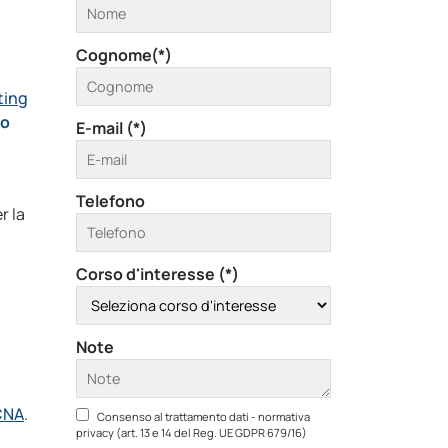
Cognome(*)
ting
to
E-mail (*)
Telefono
r la
Corso d'interesse (*)
Note
CNA
.
Consenso al trattamento dati - normativa
privacy (art. 13 e 14 del Reg. UE GDPR 679/16)