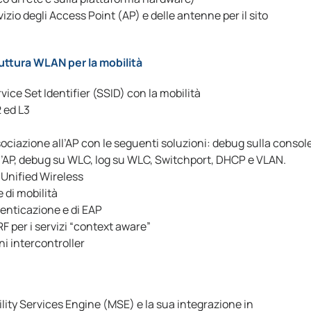
izio degli Access Point (AP) e delle antenne per il sito
ruttura WLAN per la mobilità
ice Set Identifier (SSID) con la mobilità
2 ed L3
ociazione all’AP con le seguenti soluzioni: debug sulla consol
ll’AP, debug su WLC, log su WLC, Switchport, DHCP e VLAN.
 Unified Wireless
e di mobilità
tenticazione e di EAP
F per i servizi “context aware”
i intercontroller
ility Services Engine (MSE) e la sua integrazione in