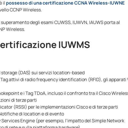
 il
possesso di una certificazione CCNA Wireless-IUWNE
ivello CCNP Wireless.
al superamento degli esami CUWSS, IUWVN, IAUWS porta al
NP Wireless.
certificazione IUWMS
 storage (DAS) sui servizi location-based
i Tag attivi di radio frequency identification (RFID), gli apparati
hokepoint e i Tag TDoA, incluso il confronto tra il Cisco Wireles
ioni di terze parti
icator (RSSI) per le implementazioni Cisco e di terze parti
otifiche di location e di evento
y Services Engine (per esempio, l’impatto del Simple Network
 di rete e sulla piattaforma hardware)