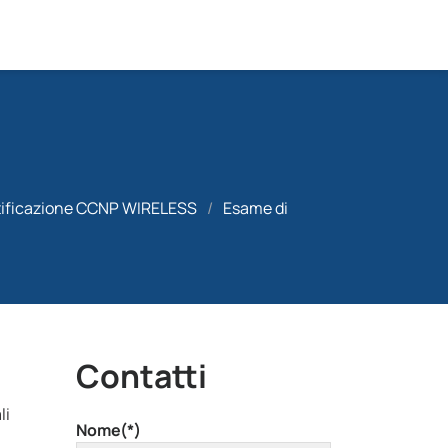
tificazione CCNP WIRELESS
/
Esame di
Contatti
li
Nome(*)