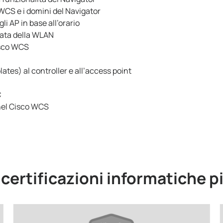
WCS e i domini del Navigator
i AP in base all’orario
mata della WLAN
isco WCS
ates) al controller e all’access point
C
 nel Cisco WCS
e certificazioni informatiche p