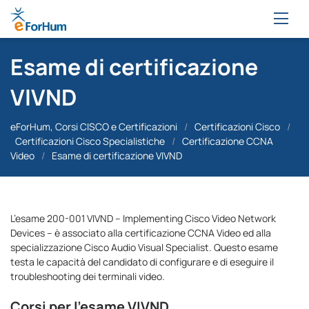
Esame di certificazione
VIVND
eForHum, Corsi CISCO e Certificazioni
/
Certificazioni Cisco
/
Certificazioni Cisco Specialistiche
/
Certificazione CCNA
Video
/
Esame di certificazione VIVND
L’esame 200-001 VIVND – Implementing Cisco Video Network
Devices – è associato alla certificazione CCNA Video ed alla
specializzazione Cisco Audio Visual Specialist. Questo esame
testa le capacità del candidato di configurare e di eseguire il
troubleshooting dei terminali video.
Corsi per l’esame VIVND