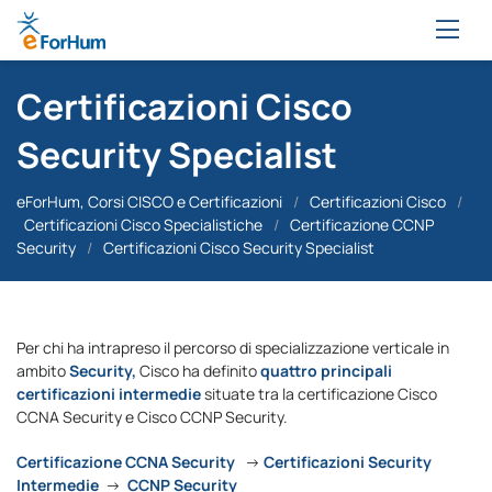
Certificazioni Cisco
Security Specialist
eForHum, Corsi CISCO e Certificazioni
/
Certificazioni Cisco
/
Certificazioni Cisco Specialistiche
/
Certificazione CCNP
Security
/
Certificazioni Cisco Security Specialist
Per chi ha intrapreso il percorso di specializzazione verticale in
ambito
Security,
Cisco ha definito
quattro principali
certificazioni intermedie
situate tra la certificazione Cisco
CCNA Security e Cisco CCNP Security.
Certificazione CCNA Security
→
Certificazioni Security
Intermedie
→
CCNP Security