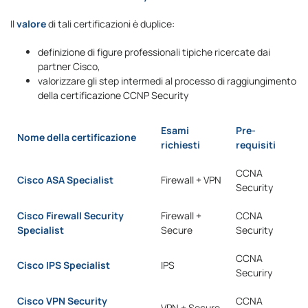
Il
valore
di tali certificazioni è duplice:
definizione di figure professionali tipiche ricercate dai
partner Cisco,
valorizzare gli step intermedi al processo di raggiungimento
della certificazione CCNP Security
Esami
Pre-
Nome della certificazione
richiesti
requisiti
CCNA
Cisco ASA Specialist
Firewall + VPN
Security
Cisco Firewall Security
Firewall +
CCNA
Specialist
Secure
Security
CCNA
Cisco IPS Specialist
IPS
Securiry
Cisco
VPN Security
CCNA
VPN + Secure