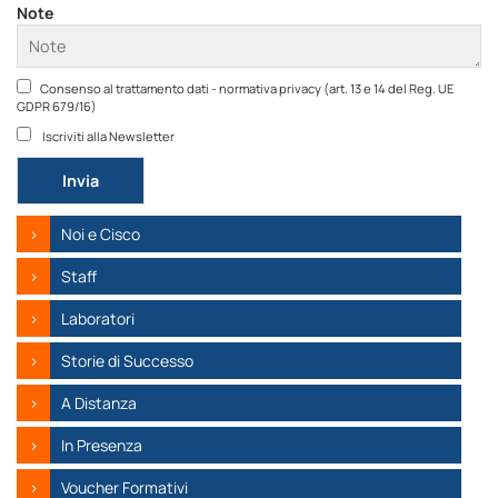
Note
Consenso al trattamento dati - normativa privacy (art. 13 e 14 del Reg. UE
GDPR 679/16)
Iscriviti alla Newsletter
Si prega di lasciare vuoto questo campo.
Noi e Cisco
Staff
Laboratori
Storie di Successo
A Distanza
In Presenza
Voucher Formativi