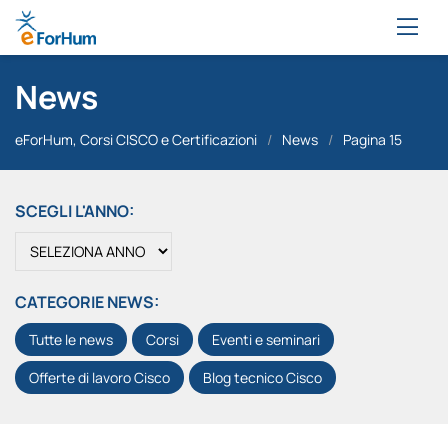
News
eForHum, Corsi CISCO e Certificazioni
/
News
/
Pagina 15
SCEGLI L'ANNO:
CATEGORIE NEWS:
Tutte le news
Corsi
Eventi e seminari
Offerte di lavoro Cisco
Blog tecnico Cisco